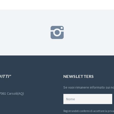
ITTI"
NEWSLETTERS
Se vuoi rimanere informato sui nost
67061 Carsoli(AQ)
Registrandoti confermi di
accettare la priva