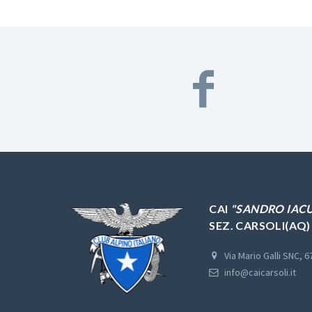
CAI
"SANDRO IACU
SEZ. CARSOLI(AQ)
Via Mario Galli SNC, 
info@caicarsoli.it