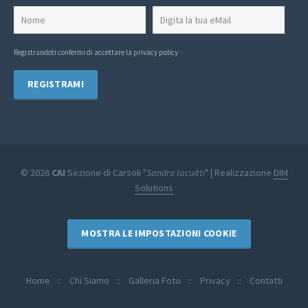
Registrandoti confermi di
accettare la privacy policy
© 2026
CAI
Sezione di Carsoli "
Sandro Iacuitti
" | Realizzazione
DIM
Solutions
MOSTRA LE IMPOSTAZIONI COOKIE
Home
Chi Siamo
Galleria Foto
Privacy
Contatti