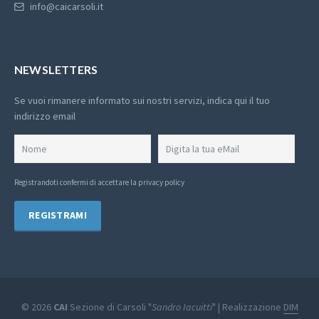
info@caicarsoli.it
NEWSLETTERS
Se vuoi rimanere informato sui nostri servizi, indica qui il tuo
indirizzo email
Registrandoti confermi di
accettare la privacy policy
© 2026
CAI
Sezione di Carsoli "
Sandro Iacuitti
" | Realizzazione
DIM