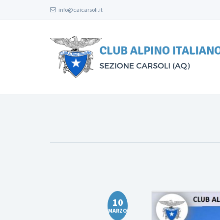
info@caicarsoli.it
10
MARZO